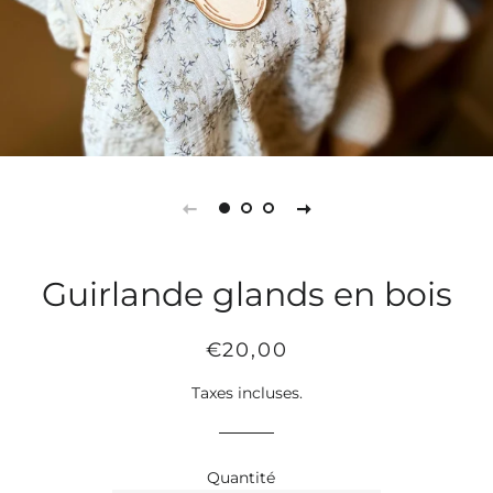
Guirlande glands en bois
Prix
Prix
€20,00
régulier
réduit
Taxes incluses.
Quantité