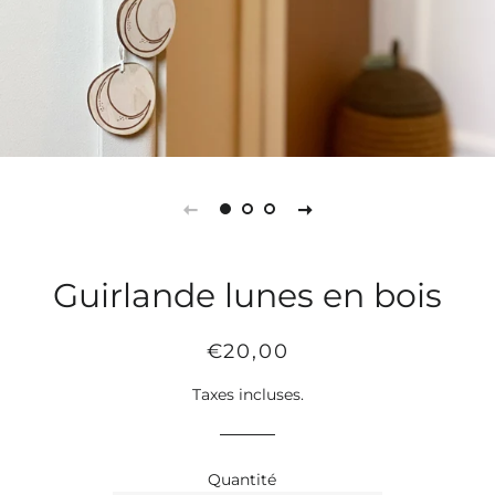
Guirlande lunes en bois
Prix
Prix
€20,00
régulier
réduit
Taxes incluses.
Quantité